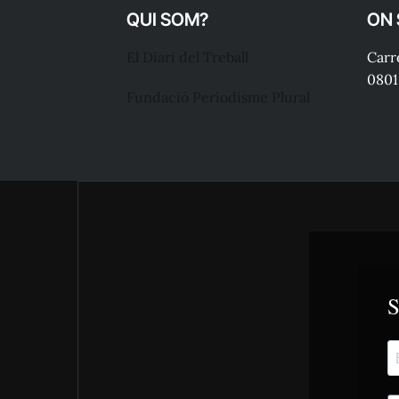
QUI SOM?
ON
El Diari del Treball
Carre
0801
Fundació Periodisme Plural