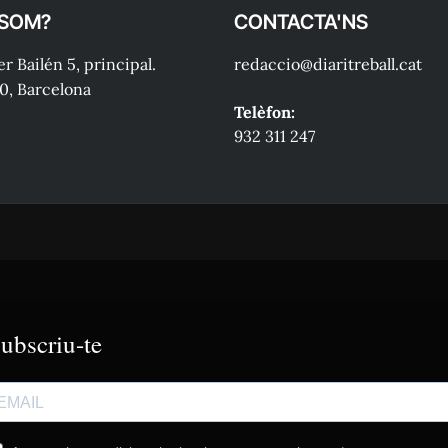
 SOM?
CONTACTA'NS
r Bailén 5, principal.
redaccio@diaritreball.cat
0, Barcelona
Telèfon:
932 311 247