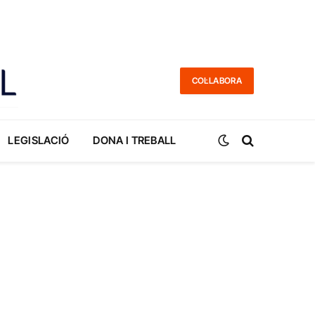
COL·LABORA
LEGISLACIÓ
DONA I TREBALL