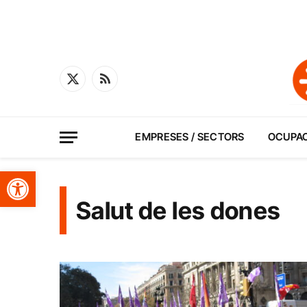
X
RSS
(Twitter)
EMPRESES / SECTORS
OCUPA
Obre la barra d'eines
Salut de les dones