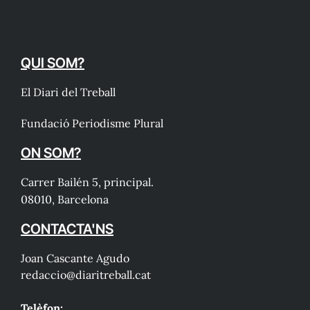
QUI SOM?
El Diari del Treball
Fundació Periodisme Plural
ON SOM?
Carrer Bailén 5, principal.
08010, Barcelona
CONTACTA'NS
Joan Cascante Agudo
redaccio@diaritreball.cat
Telèfon: