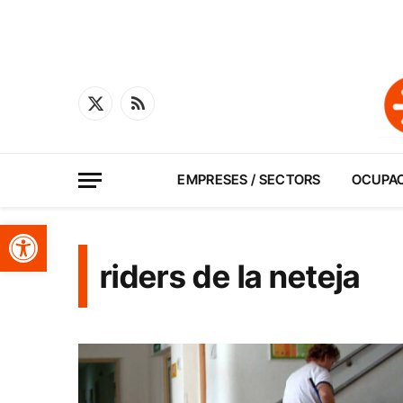
X
RSS
(Twitter)
EMPRESES / SECTORS
OCUPA
Obre la barra d'eines
riders de la neteja