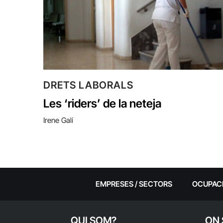
DRETS LABORALS
Les ‘riders’ de la neteja
Irene Galí
EMPRESES / SECTORS
OCUPAC
QUI SOM?
ON