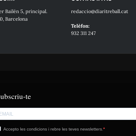
r Bailén 5, principal.
redaccio@diaritreball.cat
0, Barcelona
Telèfon:
932 311 247