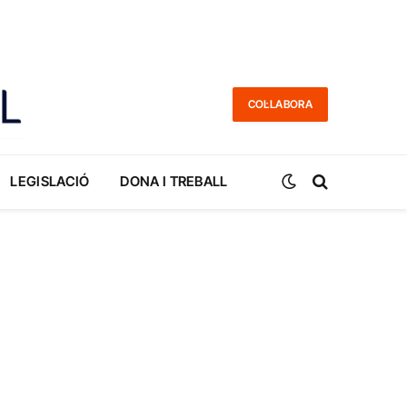
COL·LABORA
LEGISLACIÓ
DONA I TREBALL