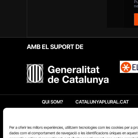
AMB EL SUPORT DE
QUI SOM?
CATALUNYAPLURAL.CAT
Per a oferir les millors experiències, utilitzem tecnologies com les cookies per a p
dades com el comportament de navegació o les identificacions úniques en aquest 