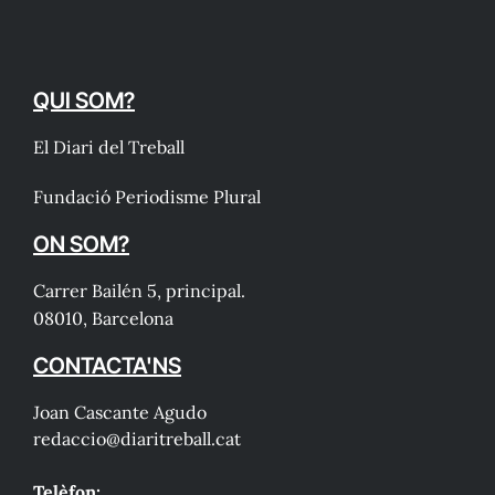
QUI SOM?
El Diari del Treball
Fundació Periodisme Plural
ON SOM?
Carrer Bailén 5, principal.
08010, Barcelona
CONTACTA'NS
Joan Cascante Agudo
redaccio@diaritreball.cat
Telèfon: