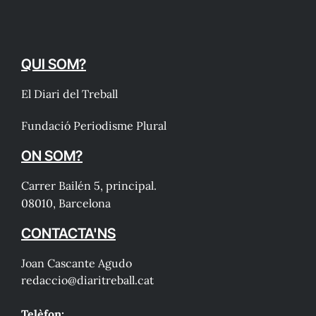
QUI SOM?
El Diari del Treball
Fundació Periodisme Plural
ON SOM?
Carrer Bailén 5, principal.
08010, Barcelona
CONTACTA'NS
Joan Cascante Agudo
redaccio@diaritreball.cat
Telèfon: