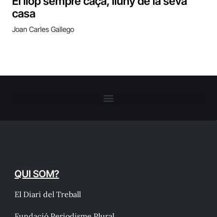
El llop sempre caça, lluny de la seva
casa
Joan Carles Gallego
QUI SOM?
El Diari del Treball
Fundació Periodisme Plural