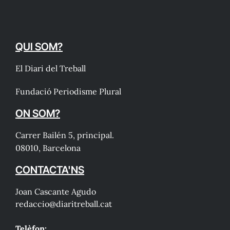
QUI SOM?
El Diari del Treball
Fundació Periodisme Plural
ON SOM?
Carrer Bailén 5, principal.
08010, Barcelona
CONTACTA'NS
Joan Cascante Agudo
redaccio@diaritreball.cat
Telèfon: