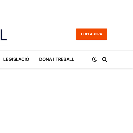
COL·LABORA
LEGISLACIÓ
DONA I TREBALL