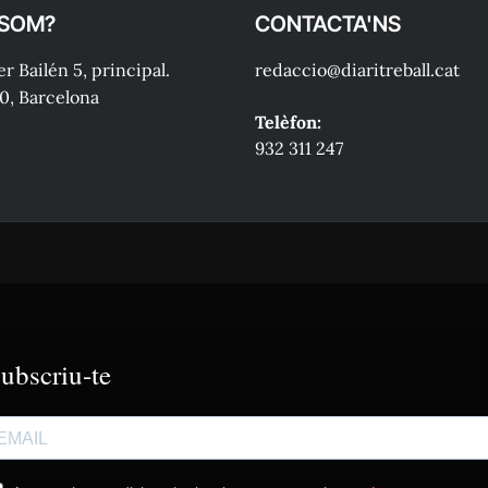
 SOM?
CONTACTA'NS
r Bailén 5, principal.
redaccio@diaritreball.cat
0, Barcelona
Telèfon:
932 311 247