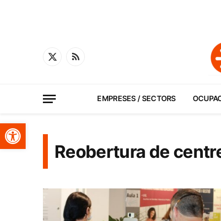
X
RSS
(Twitter)
EMPRESES / SECTORS
OCUPA
Obre la barra d'eines
Reobertura de centr