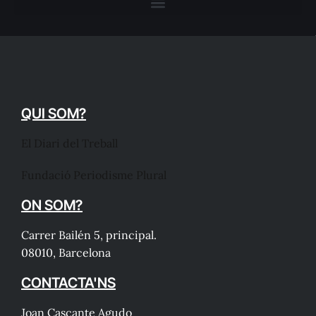
QUI SOM?
El Diari del Treball
Fundació Periodisme Plural
ON SOM?
Carrer Bailén 5, principal.
08010, Barcelona
CONTACTA'NS
Joan Cascante Agudo