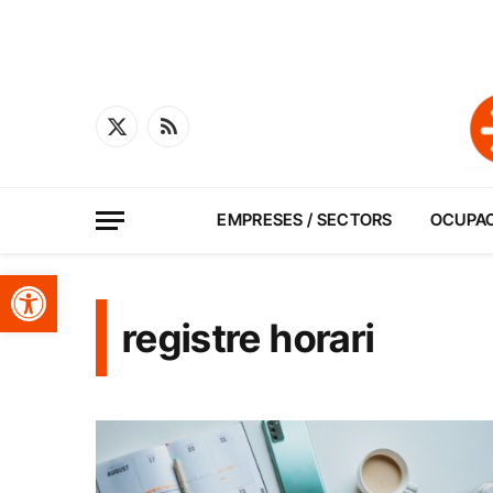
X
RSS
(Twitter)
EMPRESES / SECTORS
OCUPA
Obre la barra d'eines
registre horari