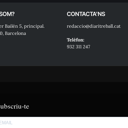
 SOM?
CONTACTA'NS
r Bailén 5, principal.
redaccio@diaritreball.cat
0, Barcelona
Telèfon:
932 311 247