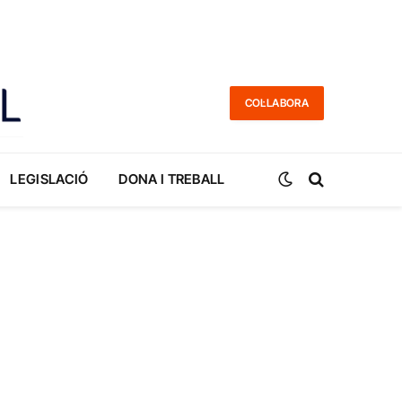
COL·LABORA
LEGISLACIÓ
DONA I TREBALL