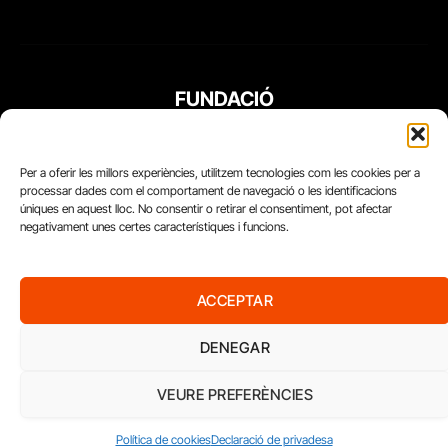
FUNDACIÓ
PERIODISME
PLURAL
Per a oferir les millors experiències, utilitzem tecnologies com les cookies per a
processar dades com el comportament de navegació o les identificacions
úniques en aquest lloc. No consentir o retirar el consentiment, pot afectar
negativament unes certes característiques i funcions.
ACCEPTAR
DENEGAR
VEURE PREFERÈNCIES
Diari del Treball, 2026
Política de cookies
Declaració de privadesa