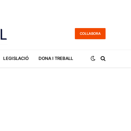
COL·LABORA
LEGISLACIÓ
DONA I TREBALL