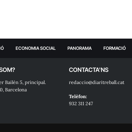
IÓ
ECONOMIA SOCIAL
PANORAMA
FORMACIÓ
 SOM?
CONTACTA'NS
r Bailén 5, principal.
redaccio@diaritreball.cat
0, Barcelona
Telèfon:
932 311 247