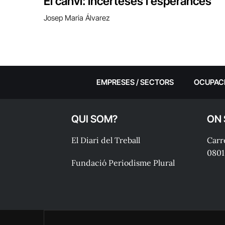
El canvi: incerteses i esperances
Josep Maria Álvarez
EMPRESES / SECTORS
OCUPAC
QUI SOM?
ON
El Diari del Treball
Carre
0801
Fundació Periodisme Plural