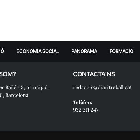
IÓ
ECONOMIA SOCIAL
PANORAMA
FORMACIÓ
 SOM?
CONTACTA'NS
r Bailén 5, principal.
redaccio@diaritreball.cat
0, Barcelona
Telèfon:
932 311 247