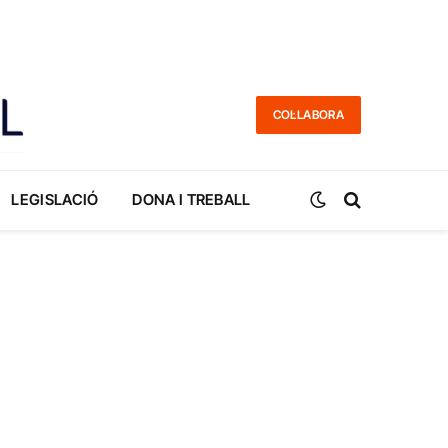
COL·LABORA
LEGISLACIÓ
DONA I TREBALL