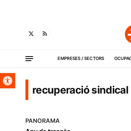
X
RSS
(Twitter)
EMPRESES / SECTORS
OCUPA
Obre la barra d'eines
recuperació sindical
PANORAMA