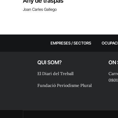
Any de traspàs
Joan Carles Gallego
EMPRESES / SECTORS
OCUPAC
QUI SOM?
ON
El Diari del Treball
Carre
0801
Fundació Periodisme Plural