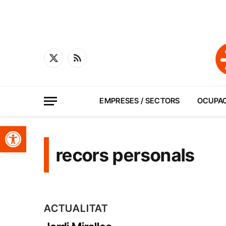
X
RSS
(Twitter)
EMPRESES / SECTORS
OCUPA
Obre la barra d'eines
recors personals
ACTUALITAT