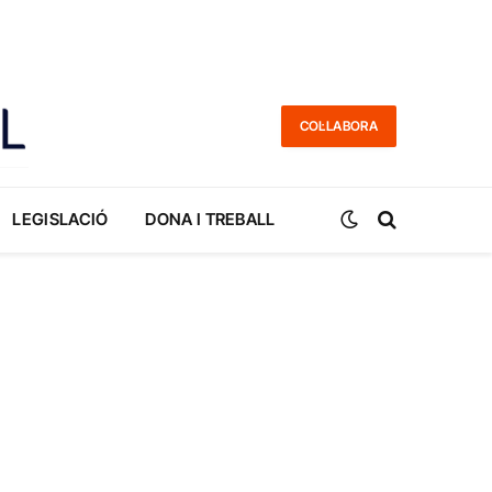
COL·LABORA
LEGISLACIÓ
DONA I TREBALL