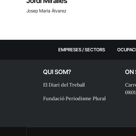
Jordi Miralles
Josep Maria Álvarez
EMPRESES / SECTORS
OCUPAC
QUI SOM?
ON
El Diari del Treball
Carre
0801
Fundació Periodisme Plural