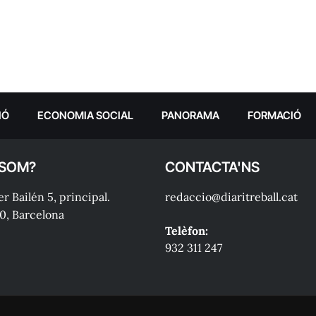
IÓ
ECONOMIA SOCIAL
PANORAMA
FORMACIÓ
 SOM?
CONTACTA'NS
r Bailén 5, principal.
redaccio@diaritreball.cat
0, Barcelona
Telèfon:
932 311 247