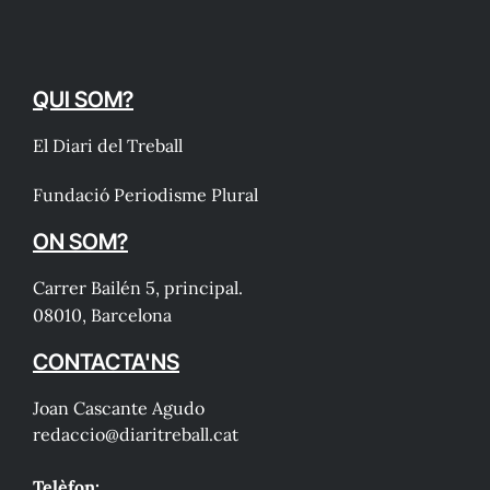
QUI SOM?
El Diari del Treball
Fundació Periodisme Plural
ON SOM?
Carrer Bailén 5, principal.
08010, Barcelona
CONTACTA'NS
Joan Cascante Agudo
redaccio@diaritreball.cat
Telèfon: