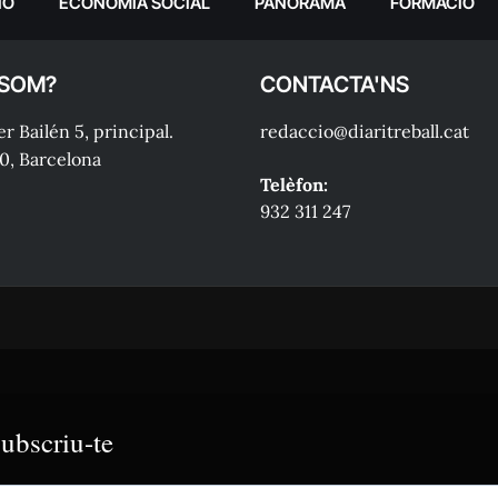
IÓ
ECONOMIA SOCIAL
PANORAMA
FORMACIÓ
 SOM?
CONTACTA'NS
r Bailén 5, principal.
redaccio@diaritreball.cat
0, Barcelona
Telèfon:
932 311 247