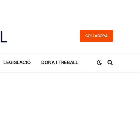
COL·LABORA
LEGISLACIÓ
DONA I TREBALL