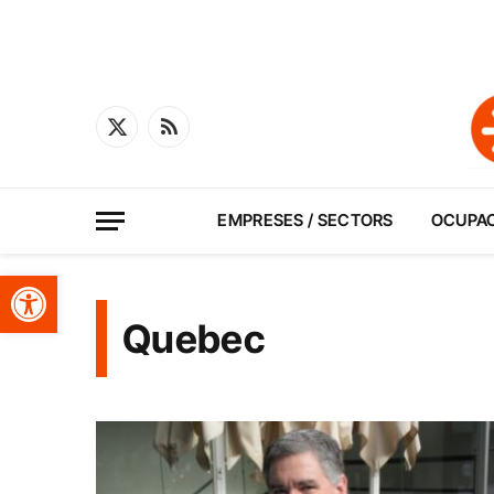
X
RSS
(Twitter)
EMPRESES / SECTORS
OCUPA
Obre la barra d'eines
Quebec