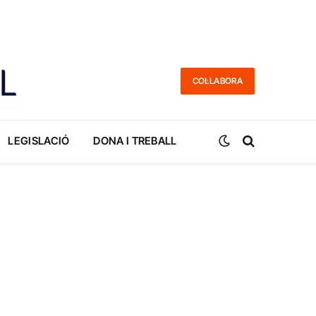
COL·LABORA
LEGISLACIÓ
DONA I TREBALL