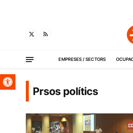
X
RSS
(Twitter)
EMPRESES / SECTORS
OCUPA
Obre la barra d'eines
Prsos polítics