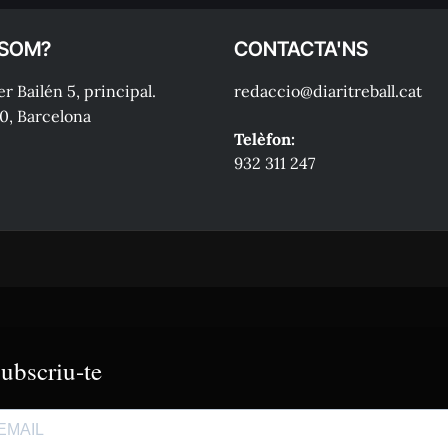
 SOM?
CONTACTA'NS
r Bailén 5, principal.
redaccio@diaritreball.cat
0, Barcelona
Telèfon:
932 311 247