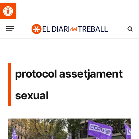
Obre la barra d'eines
protocol assetjament
sexual