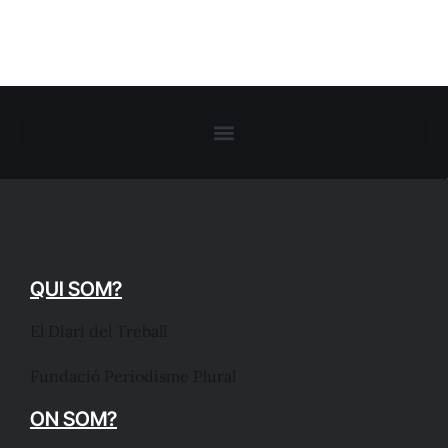
QUI SOM?
El Diari del Treball
Fundació Periodisme Plural
ON SOM?