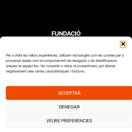
FUNDACIÓ
PERIODISME
PLURAL
Per a oferir les millors experiències, utilitzem tecnologies com les cookies per a
processar dades com el comportament de navegació o les identificacions
úniques en aquest lloc. No consentir o retirar el consentiment, pot afectar
negativament unes certes característiques i funcions.
ACCEPTAR
DENEGAR
VEURE PREFERÈNCIES
Diari del Treball, 2026