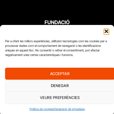
FUNDACIÓ
PERIODISME
PLURAL
Per a oferir les millors experiències, utilitzem tecnologies com les cookies per a
processar dades com el comportament de navegació o les identificacions
úniques en aquest lloc. No consentir o retirar el consentiment, pot afectar
negativament unes certes característiques i funcions.
ACCEPTAR
DENEGAR
VEURE PREFERÈNCIES
Diari del Treball, 2026
Política de cookies
Declaració de privadesa