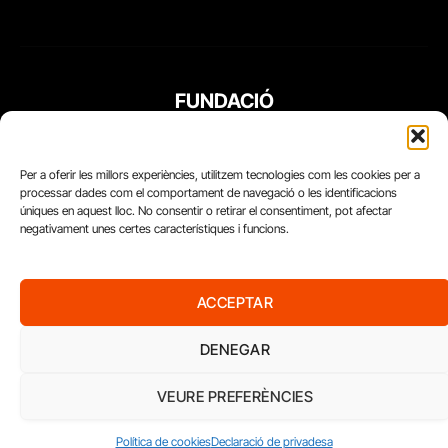
FUNDACIÓ
PERIODISME
PLURAL
Per a oferir les millors experiències, utilitzem tecnologies com les cookies per a
processar dades com el comportament de navegació o les identificacions
úniques en aquest lloc. No consentir o retirar el consentiment, pot afectar
negativament unes certes característiques i funcions.
ACCEPTAR
DENEGAR
VEURE PREFERÈNCIES
Diari del Treball, 2026
Política de cookies
Declaració de privadesa