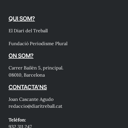
QUI SOM?
El Diari del Treball
Fundació Periodisme Plural
ON SOM?
Carrer Bailén 5, principal.
08010, Barcelona
CONTACTA'NS
Joan Cascante Agudo
redaccio@diaritreball.cat
Telèfon:
932 311 247