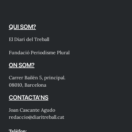
QUI SOM?
El Diari del Treball
Fundació Periodisme Plural
ON SOM?
Carrer Bailén 5, principal.
08010, Barcelona
CONTACTA'NS
Joan Cascante Agudo
redaccio@diaritreball.cat
Telèfon: