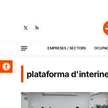
X
RSS
(Twitter)
EMPRESES / SECTORS
OCUPA
Obre la barra d'eines
plataforma d’interin