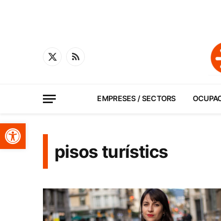
X
RSS
(Twitter)
EMPRESES / SECTORS
OCUPA
Obre la barra d'eines
pisos turístics