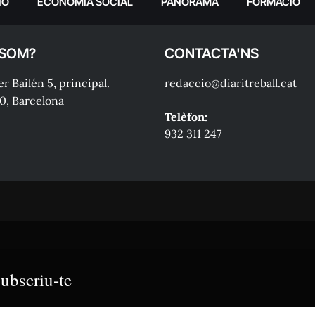
IÓ
ECONOMIA SOCIAL
PANORAMA
FORMACIÓ
 SOM?
CONTACTA'NS
r Bailén 5, principal.
redaccio@diaritreball.cat
0, Barcelona
Telèfon:
932 311 247