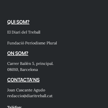
QUI SOM?
El Diari del Treball
Fundació Periodisme Plural
ON SOM?
Carrer Bailén 5, principal.
08010, Barcelona
CONTACTA'NS
Joan Cascante Agudo
redaccio@diaritreball.cat
Telèfon: