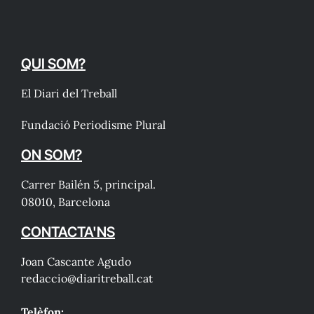
QUI SOM?
El Diari del Treball
Fundació Periodisme Plural
ON SOM?
Carrer Bailén 5, principal.
08010, Barcelona
CONTACTA'NS
Joan Cascante Agudo
redaccio@diaritreball.cat
Telèfon: