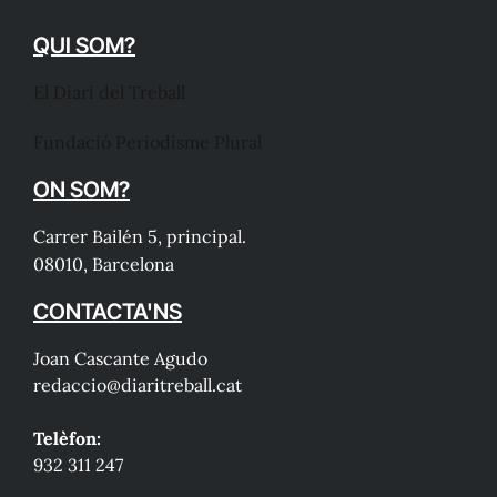
QUI SOM?
El Diari del Treball
Fundació Periodisme Plural
ON SOM?
Carrer Bailén 5, principal.
08010, Barcelona
CONTACTA'NS
Joan Cascante Agudo
redaccio@diaritreball.cat
Telèfon:
932 311 247