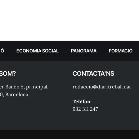
IÓ
ECONOMIA SOCIAL
PANORAMA
FORMACIÓ
 SOM?
CONTACTA'NS
r Bailén 5, principal.
redaccio@diaritreball.cat
0, Barcelona
Telèfon:
932 311 247