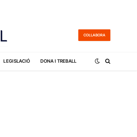
COL·LABORA
LEGISLACIÓ
DONA I TREBALL