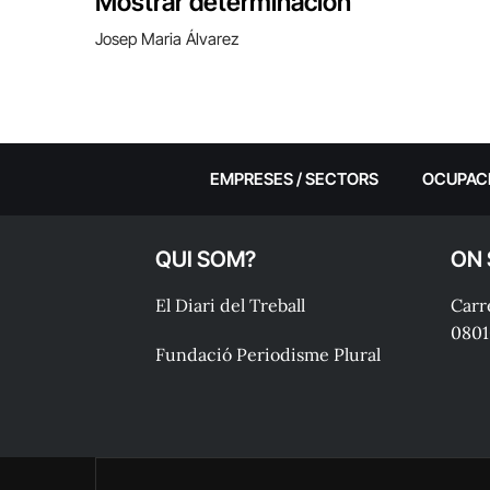
Mostrar determinación
Josep Maria Álvarez
EMPRESES / SECTORS
OCUPAC
QUI SOM?
ON
El Diari del Treball
Carre
0801
Fundació Periodisme Plural