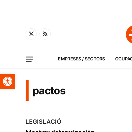
X
RSS
(Twitter)
EMPRESES / SECTORS
OCUPA
Obre la barra d'eines
pactos
LEGISLACIÓ