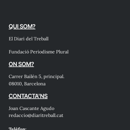
QUI SOM?
El Diari del Treball
Fundació Periodisme Plural
ON SOM?
Carrer Bailén 5, principal.
08010, Barcelona
CONTACTA'NS
Joan Cascante Agudo
redaccio@diaritreball.cat
Telèfon: