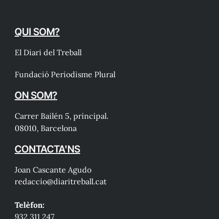
QUI SOM?
El Diari del Treball
Fundació Periodisme Plural
ON SOM?
Carrer Bailén 5, principal.
08010, Barcelona
CONTACTA'NS
Joan Cascante Agudo
redaccio@diaritreball.cat
Telèfon:
932 311 247