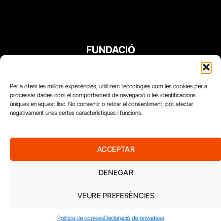
FUNDACIÓ
PERIODISME
PLURAL
Per a oferir les millors experiències, utilitzem tecnologies com les cookies per a
processar dades com el comportament de navegació o les identificacions
úniques en aquest lloc. No consentir o retirar el consentiment, pot afectar
negativament unes certes característiques i funcions.
ACCEPTAR
DENEGAR
VEURE PREFERÈNCIES
Diari del Treball, 2026
Política de cookies
Declaració de privadesa