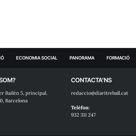
IÓ
ECONOMIA SOCIAL
PANORAMA
FORMACIÓ
 SOM?
CONTACTA'NS
r Bailén 5, principal.
redaccio@diaritreball.cat
0, Barcelona
Telèfon:
932 311 247