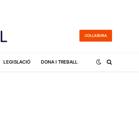
COL·LABORA
LEGISLACIÓ
DONA I TREBALL