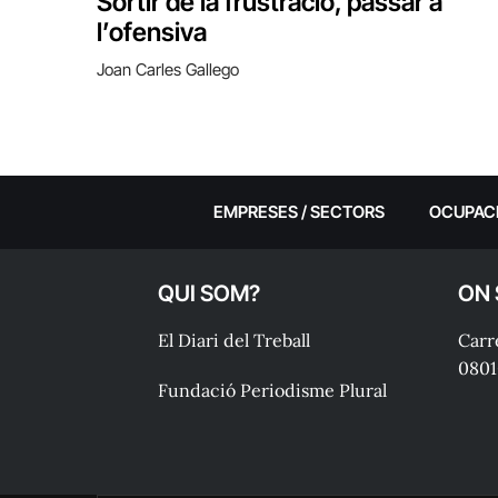
Sortir de la frustració, passar a
l’ofensiva
Joan Carles Gallego
EMPRESES / SECTORS
OCUPAC
QUI SOM?
ON
El Diari del Treball
Carre
0801
Fundació Periodisme Plural