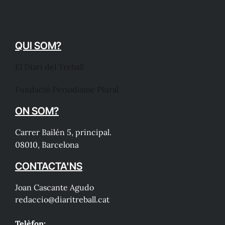
QUI SOM?
El Diari del Treball
Fundació Periodisme Plural
ON SOM?
Carrer Bailén 5, principal.
08010, Barcelona
CONTACTA'NS
Joan Cascante Agudo
redaccio@diaritreball.cat
Telèfon: