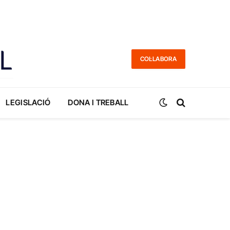
COL·LABORA
LEGISLACIÓ
DONA I TREBALL