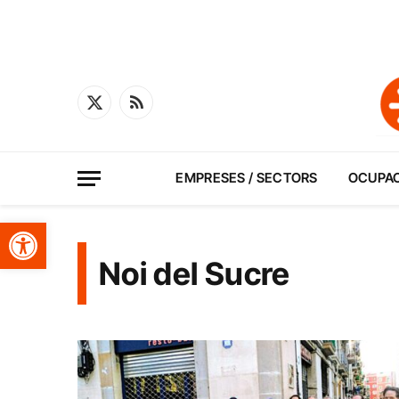
X
RSS
(Twitter)
EMPRESES / SECTORS
OCUPA
Obre la barra d'eines
Noi del Sucre