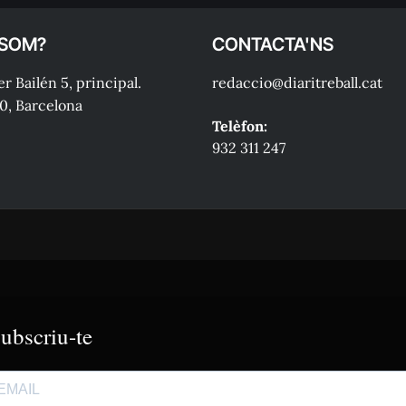
 SOM?
CONTACTA'NS
r Bailén 5, principal.
redaccio@diaritreball.cat
0, Barcelona
Telèfon:
932 311 247