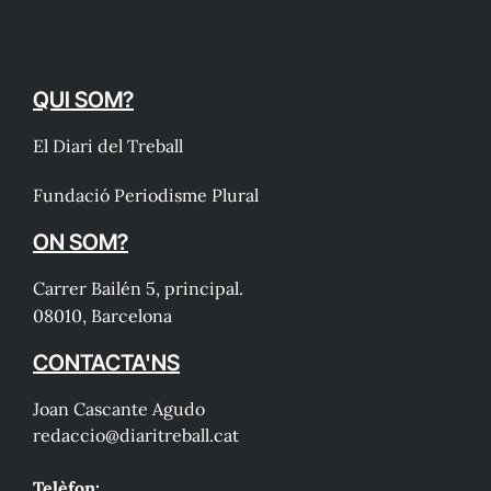
QUI SOM?
El Diari del Treball
Fundació Periodisme Plural
ON SOM?
Carrer Bailén 5, principal.
08010, Barcelona
CONTACTA'NS
Joan Cascante Agudo
redaccio@diaritreball.cat
Telèfon: