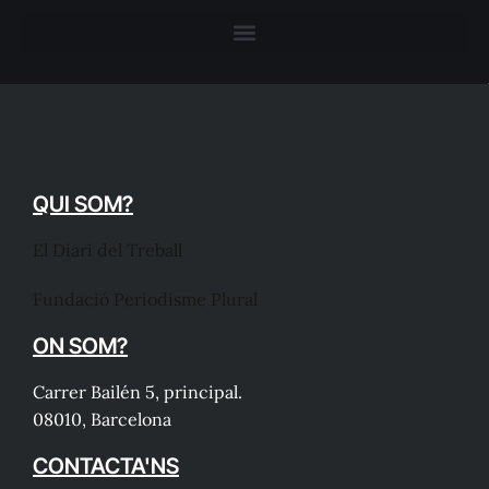
QUI SOM?
El Diari del Treball
Fundació Periodisme Plural
ON SOM?
Carrer Bailén 5, principal.
08010, Barcelona
CONTACTA'NS