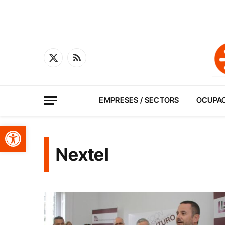
X
RSS
(Twitter)
EMPRESES / SECTORS
OCUPA
Obre la barra d'eines
Nextel