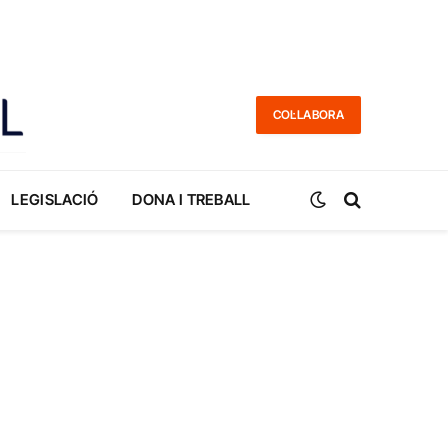
COL·LABORA
LEGISLACIÓ
DONA I TREBALL