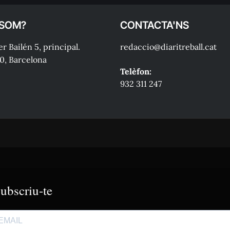
 SOM?
CONTACTA'NS
r Bailén 5, principal.
redaccio@diaritreball.cat
0, Barcelona
Telèfon:
932 311 247