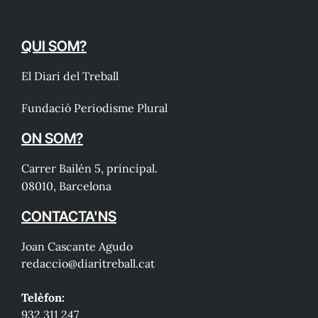
QUI SOM?
El Diari del Treball
Fundació Periodisme Plural
ON SOM?
Carrer Bailén 5, principal.
08010, Barcelona
CONTACTA'NS
Joan Cascante Agudo
redaccio@diaritreball.cat
Telèfon:
932 311 247