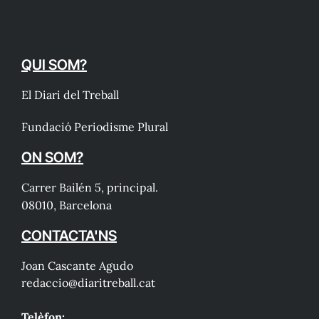
QUI SOM?
El Diari del Treball
Fundació Periodisme Plural
ON SOM?
Carrer Bailén 5, principal.
08010, Barcelona
CONTACTA'NS
Joan Cascante Agudo
redaccio@diaritreball.cat
Telèfon: