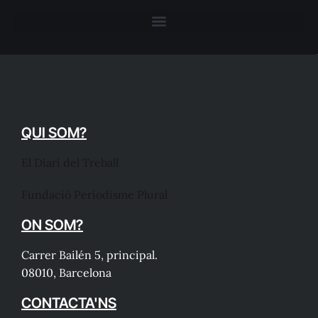
QUI SOM?
El Diari del Treball
Fundació Periodisme Plural
ON SOM?
Carrer Bailén 5, principal.
08010, Barcelona
CONTACTA'NS