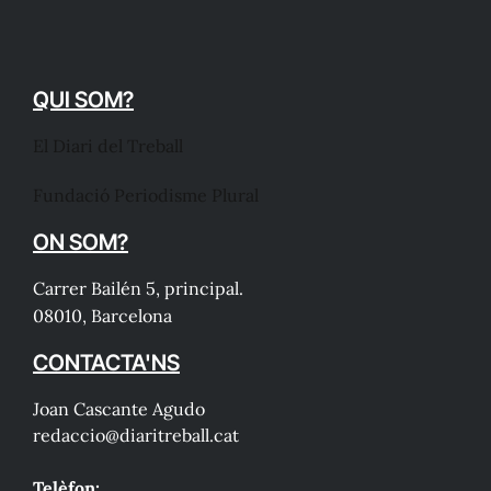
QUI SOM?
El Diari del Treball
Fundació Periodisme Plural
ON SOM?
Carrer Bailén 5, principal.
08010, Barcelona
CONTACTA'NS
Joan Cascante Agudo
redaccio@diaritreball.cat
Telèfon: