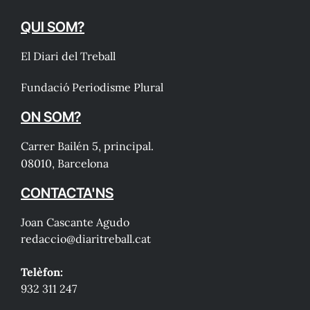
QUI SOM?
El Diari del Treball
Fundació Periodisme Plural
ON SOM?
Carrer Bailén 5, principal.
08010, Barcelona
CONTACTA'NS
Joan Cascante Agudo
redaccio@diaritreball.cat
Telèfon:
932 311 247