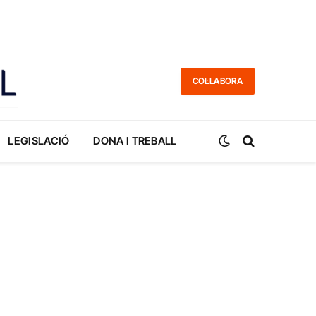
COL·LABORA
LEGISLACIÓ
DONA I TREBALL