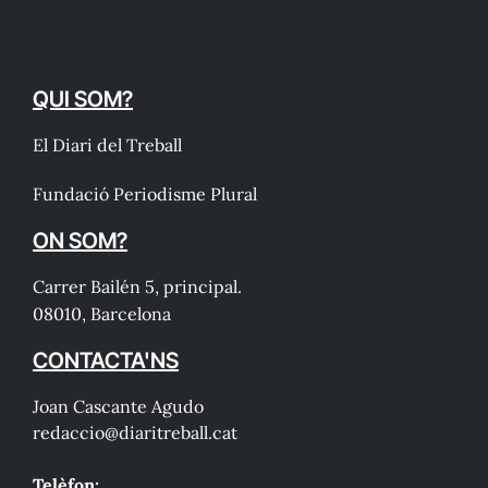
QUI SOM?
El Diari del Treball
Fundació Periodisme Plural
ON SOM?
Carrer Bailén 5, principal.
08010, Barcelona
CONTACTA'NS
Joan Cascante Agudo
redaccio@diaritreball.cat
Telèfon: