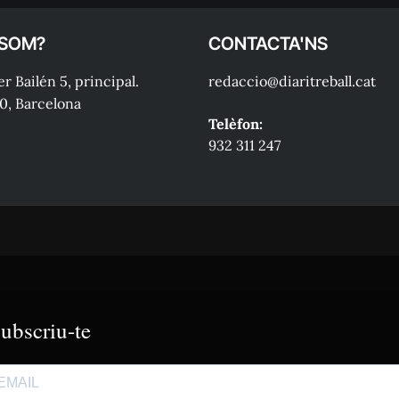
 SOM?
CONTACTA'NS
r Bailén 5, principal.
redaccio@diaritreball.cat
0, Barcelona
Telèfon:
932 311 247