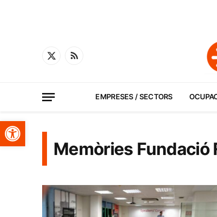
X
RSS
(Twitter)
EMPRESES / SECTORS
OCUPA
Obre la barra d'eines
Memòries Fundació 