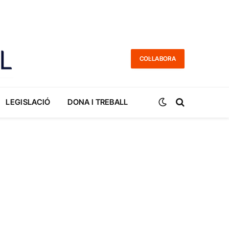
COL·LABORA
LEGISLACIÓ
DONA I TREBALL