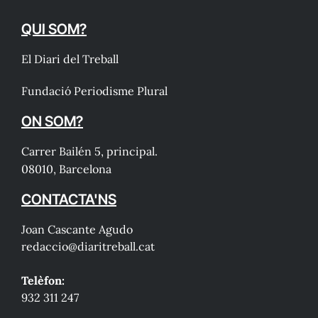
QUI SOM?
El Diari del Treball
Fundació Periodisme Plural
ON SOM?
Carrer Bailén 5, principal.
08010, Barcelona
CONTACTA'NS
Joan Cascante Agudo
redaccio@diaritreball.cat
Telèfon:
932 311 247