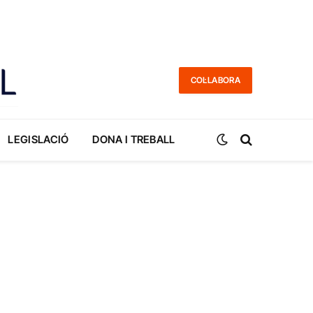
COL·LABORA
LEGISLACIÓ
DONA I TREBALL