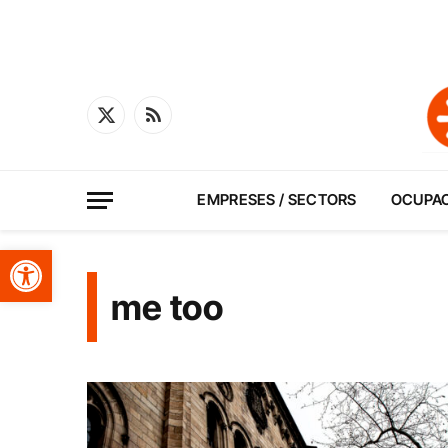
X
RSS
(Twitter)
EMPRESES / SECTORS
OCUPA
Obre la barra d'eines
me too