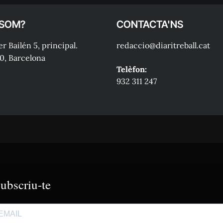
 SOM?
CONTACTA'NS
r Bailén 5, principal.
redaccio@diaritreball.cat
0, Barcelona
Telèfon:
932 311 247