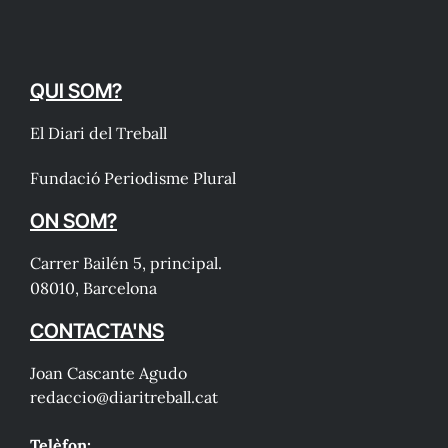
QUI SOM?
El Diari del Treball
Fundació Periodisme Plural
ON SOM?
Carrer Bailén 5, principal.
08010, Barcelona
CONTACTA'NS
Joan Cascante Agudo
redaccio@diaritreball.cat
Telèfon: