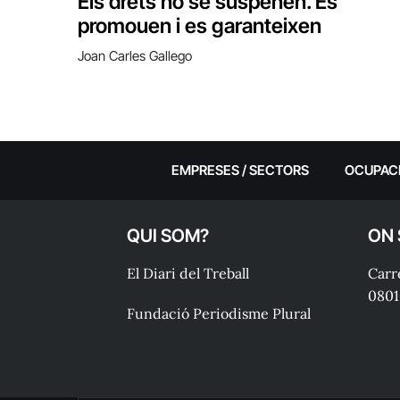
Els drets no se suspenen. Es
promouen i es garanteixen
Joan Carles Gallego
EMPRESES / SECTORS
OCUPAC
QUI SOM?
ON
El Diari del Treball
Carre
0801
Fundació Periodisme Plural