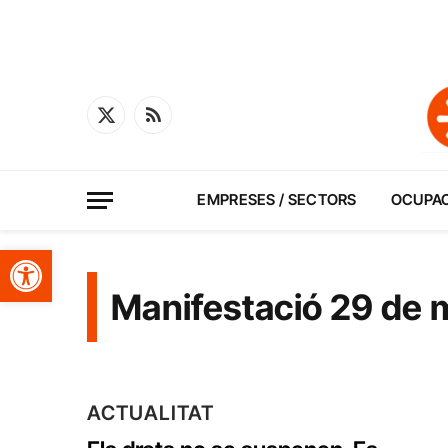
X
RSS
(Twitter)
EMPRESES / SECTORS
OCUPA
Obre la barra d'eines
Manifestació 29 de 
ACTUALITAT