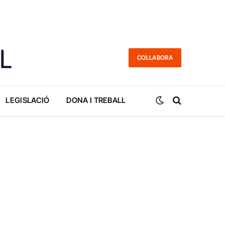
COL·LABORA
LEGISLACIÓ
DONA I TREBALL