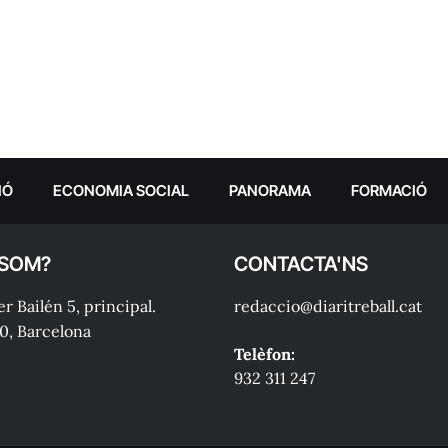
IÓ
ECONOMIA SOCIAL
PANORAMA
FORMACIÓ
 SOM?
CONTACTA'NS
r Bailén 5, principal.
redaccio@diaritreball.cat
0, Barcelona
Telèfon:
932 311 247